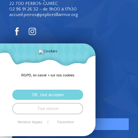
22 700 PERROS-GUIREC
02 96 91 26 32 - de 9h00 à 17h30
accueil.perros@pepbretillarmor.org
Domaine du Cap Fréhel
PLEVENON
6, rue du Cap
RGPD, en savoir + sur nos cookies
22 240 PLEVENON
02 96 41 43 37 - de 9h00 à 17h30
admin.capfrehel@pepbretillarmor.org
OK, tout accepter
Tout refuser
Mentions légales
Paramétrer
Mentions légales