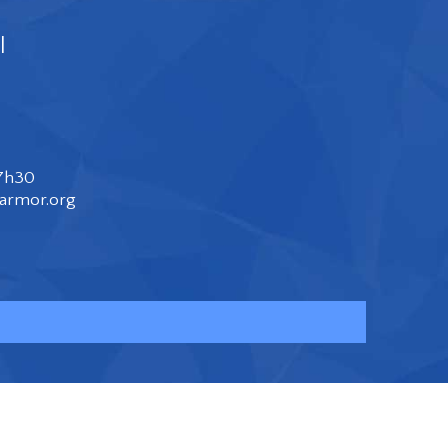
l
17h30
larmor.org