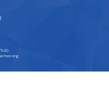
l
17h30
larmor.org