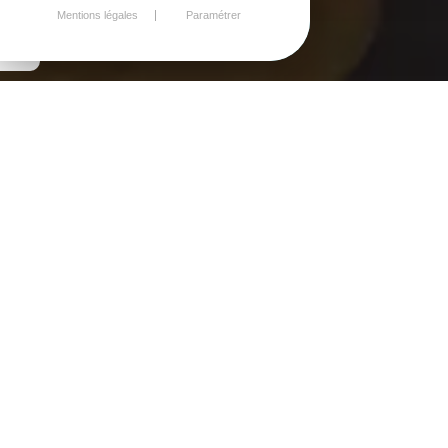
Mentions légales
Paramétrer
LE SUIVI SANITAIRE
PENDANT UNE CLASSE
DE DÉCOUVERTES
B.O. hors série n°7 du 23
septembre 1999 : les PEP
fournissent à l'enseignant des
fiches sanitaires et de
renseignements