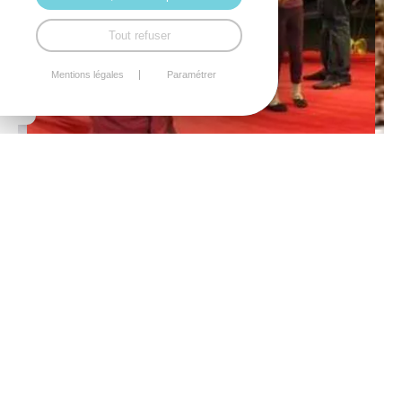
Tout refuser
Mentions légales
Paramétrer
Danse et percussions
Environnement
Domaine Le Hédraou