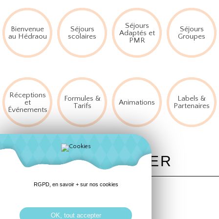
Séjours
Bienvenue
Séjours
Séjours
Adaptés et
au Hédraou
scolaires
Groupes
PMR
Réceptions
Formules &
Labels &
et
Animations
Tarifs
Partenaires
Événements
LAISSE DE MER
RGPD, en savoir + sur nos cookies
(marée basse)
OK, tout accepter