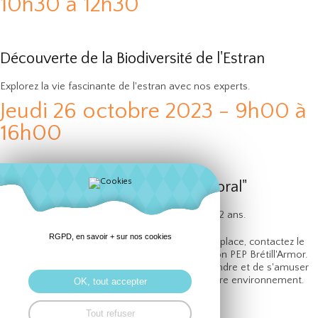
10h30 à 12h30
Découverte de la Biodiversité de l'Estran
Explorez la vie fascinante de l'estran avec nos experts.
Jeudi 26 octobre 2023 - 9h00 à
16h00
Stage "Les Ambassadeurs du Littoral"
Une aventure éducative pour les jeunes de 7 à 12 ans.
RGPD, en savoir + sur nos cookies
Pour plus d'informations et pour réserver votre place, contactez le
Centre de Découvertes Le Hédraou - Association PEP Brétill'Armor.
Ne manquez pas cette occasion unique d'apprendre et de s'amuser
en plein air tout en découvrant la beauté de notre environnement.
OK, tout accepter
Contactez-nous :
Tout refuser