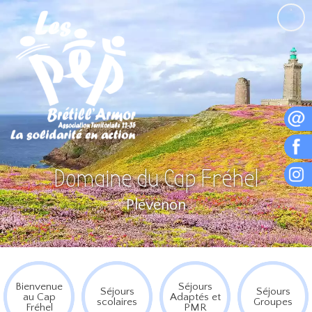
Domaine du Cap Fréhel
Plévenon
Bienvenue
Séjours
Séjours
Séjours
au Cap
Adaptés et
scolaires
Groupes
Fréhel
PMR