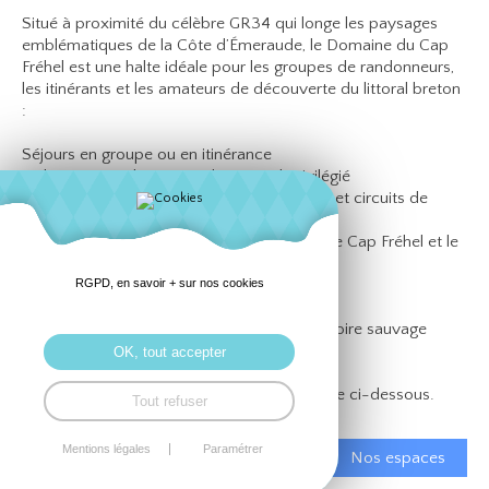
Situé à proximité du célèbre GR34 qui longe les paysages
emblématiques de la Côte d’Émeraude, le Domaine du Cap
Fréhel est une halte idéale pour les groupes de randonneurs,
les itinérants et les amateurs de découverte du littoral breton
:
Séjours en groupe ou en itinérance
Hébergement dans un cadre naturel privilégié
Point de départ idéal pour des randonnées et circuits de
découverte
Proximité de sites emblématiques comme le Cap Fréhel et le
Fort La Latte
Accueil flexible pour les groupes
RGPD, en savoir + sur nos cookies
Une pause ressourçante au cœur d’un territoire sauvage
entre mer, nature et patrimoine.
OK, tout accepter
Présentez-nous votre projet via le formulaire ci-dessous.
Tout refuser
Mentions légales
Paramétrer
Nos espaces