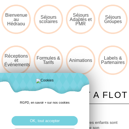
Bienvenue
Séjours
Séjours
Séjours
au
Adaptés et
scolaires
Groupes
Hédraou
PMR
Réceptions
Formules &
Labels &
et
Animations
Tarifs
Partenaires
Événements
VISITE D'UN PORT A FLOT
RGPD, en savoir + sur nos cookies
OK, tout accepter
Lors d’une visite du port à flot de Perros-Guirec, les enfants sont
invités à observer son organisation et comprendre son